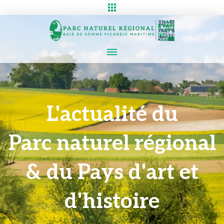
L'actualité du
Parc naturel régional
& du Pays d'art et
d'histoire