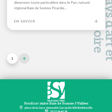
a
d
e
dimension toute particulière dans le Parc naturel
régional Baie de Somme Picardie…
EN SAVOIR
1
Next
Syndicat mixte Baie de Somme 3 Vallées
place de la Gare, Immeuble Garopôle 80100 Abbeville
03 22 24 40 74