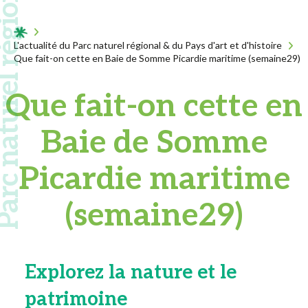
 naturel régional
Acceuil
L'actualité du Parc naturel régional & du Pays d'art et d'histoire
Que fait-on cette en Baie de Somme Picardie maritime (semaine29)
Que fait-on cette en
Baie de Somme
Picardie maritime
(semaine29)
Explorez la nature et le
patrimoine