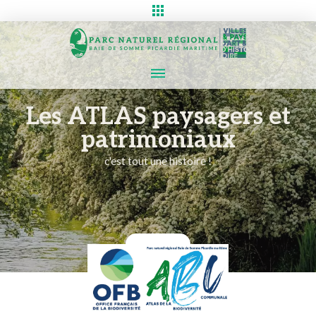
Les ATLAS paysagers et
patrimoniaux
c'est tout une histoire !