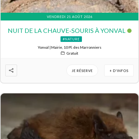
VENDREDI 21 AOÛT 2026
NUIT DE LA CHAUVE-SOURIS À YONVAL
#NATURE
Yonval | Mairie, 10 Pl. des Marronniers
Gratuit
JE RÉSERVE
+ D'INFOS