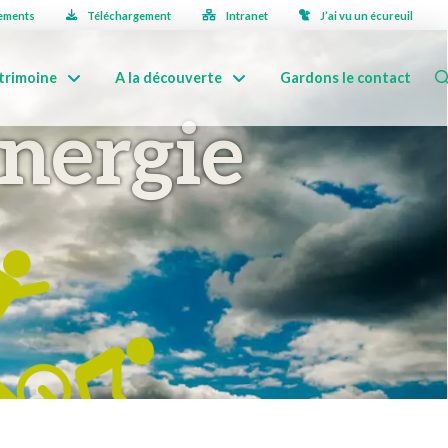
ements
Téléchargement
Intranet
J’ai vu un écureuil
trimoine
A la découverte
Gardons le contact
nergie