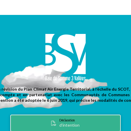
a révision du Plan Climat Air Energie Territorial, à l’échelle du SCO
 le compte et en partenariat avec les Communautés de Commune
ntion a été adoptée le 6 juin 2019, qui précise les modalités de con
Déclaration
d'intention