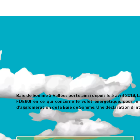
Baie de Somme 3 Vallées porte ainsi depuis le 5 avril 2018, l
FDE80) en ce qui concerne le volet énergétique, pour
d’agglomération de la Baie de Somme. Une déclaration d’inte