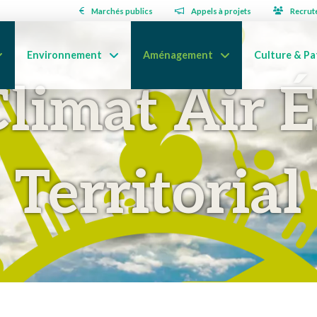
Marchés publics
Appels à projets
Recrut
Environnement
Aménagement
Culture & Pa
Climat Air É
Territorial