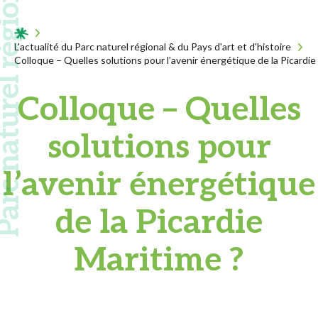
 naturel régional
Acceuil
L'actualité du Parc naturel régional & du Pays d'art et d'histoire
Colloque – Quelles solutions pour l’avenir énergétique de la Picardie
Colloque – Quelles
solutions pour
l’avenir énergétique
de la Picardie
Maritime ?