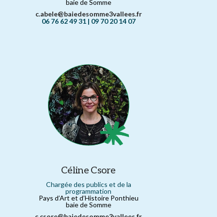
baie de Somme
c.abele@baiedesomme3vallees.fr
06 76 62 49 31 | 09 70 20 14 07
Céline Csore
Chargée des publics et de la
programmation
Pays d’Art et d’Histoire Ponthieu
baie de Somme
c.csore@baiedesomme3vallees.fr