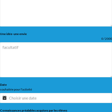
Une idée-une envie
0 / 2000
Date
souhaitée pour l'activité
Connaissances préalables acquises par les éléves