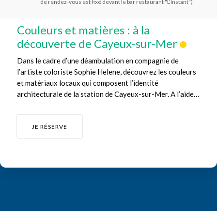
de rendez-vous est fixé devant le bar restaurant "L'Instant")
Couleurs et matières : à la
découverte de Cayeux-sur-Mer
Dans le cadre d’une déambulation en compagnie de
l’artiste coloriste Sophie Helene, découvrez les couleurs
et matériaux locaux qui composent l’identité
architecturale de la station de Cayeux-sur-Mer. A l’aide
de la charte chromatique, réalisée en 2018 par le cabinet
3D et l’artiste, vous découvrirez les éléments
remarquables du patrimoine bâti local à conserver et
JE RÉSERVE
valoriser. Saviez-vous que certaines cabines de plage ont
été repeintes pour servir de vitrine à cet outil en faveur
du patrimoine du centre-bourg ? ...