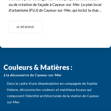
ou de création de façade à Cayeux-sur-Mer. Le plan local
d’urbanisme (PLU) de Cayeux-sur-Mer, qui inclut la charte
chromatique du bâti cayolais, a été validé en janvier
2026. Désormais, toute rénovation ou construction de
façade doit être conforme à la charte chromatique et
JE RÉSERVE
nécessite une déclaration préalable de travaux auprès de
la mairie. A l’appui d’outils numériques, de plans, photos et
palettes de couleurs, Sophie Helene vous accompagne
dans la définition de votre projet de rénovation de
façade, afin de garantir sa ... ...
Couleurs & Matières :
à la découverte de Cayeux-sur-Mer
Dans le cadre d’une déambulation en compagnie de Sophie
Helene, découvrez les couleurs et matériaux locaux qui
composent l’identité architecturale de la station de Cayeux-
sur-Mer.