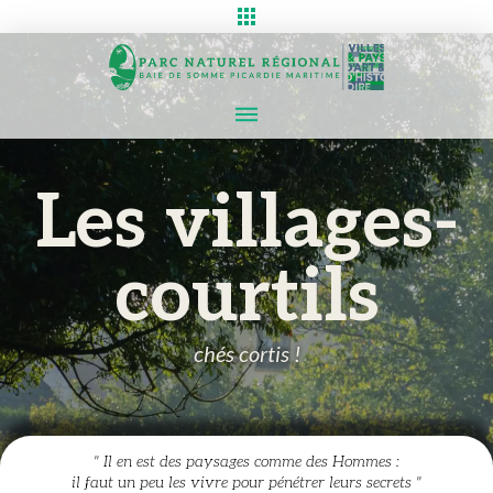
Les villages-
courtils
chés cortis !
" Il en est des paysages comme des Hommes :
il faut un peu les vivre pour pénétrer leurs secrets "