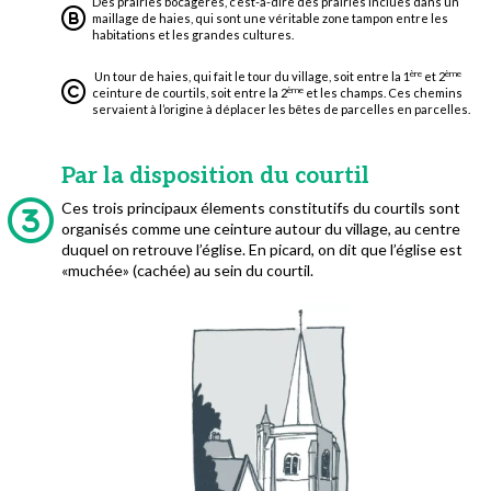
Des prairies bocagères, c’est-à-dire des prairies inclues dans un
maillage de haies, qui sont une véritable zone tampon entre les
habitations et les grandes cultures.
ère
ème
Un tour de haies, qui fait le tour du village, soit entre la 1
et 2
ème
ceinture de courtils, soit entre la 2
et les champs. Ces chemins
servaient à l’origine à déplacer les bêtes de parcelles en parcelles.
Par la disposition du courtil
Ces trois principaux élements constitutifs du courtils sont
organisés comme une ceinture autour du village, au centre
duquel on retrouve l’église. En picard, on dit que l’église est
«muchée» (cachée) au sein du courtil.