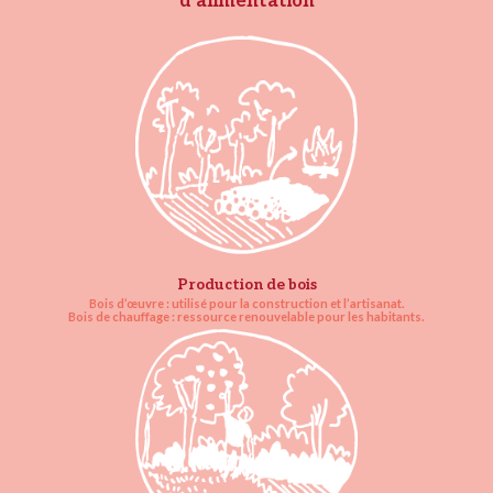
d’alimentation
Production de bois
Bois d’œuvre :
utilisé pour la construction et l’artisanat.
Bois de chauffage :
ressource renouvelable pour les habitants.