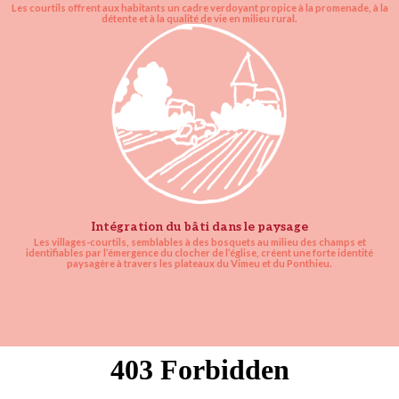
Les courtils offrent aux habitants un cadre verdoyant propice à la promenade, à la
détente et à la qualité de vie en milieu rural.
Intégration du bâti dans le paysage
Les villages-courtils, semblables à des bosquets au milieu des champs et
identifiables par l’émergence du clocher de l’église, créent une forte identité
paysagère à travers les plateaux du Vimeu et du Ponthieu.