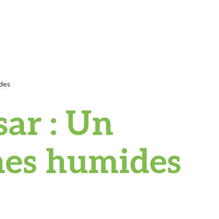
ides
sar : Un
nes humides