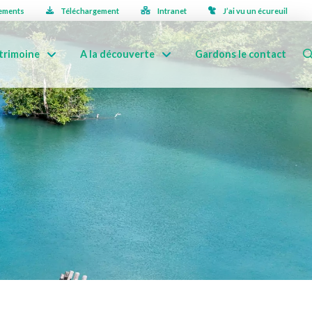
ements
Téléchargement
Intranet
J’ai vu un écureuil
trimoine
A la découverte
Gardons le contact