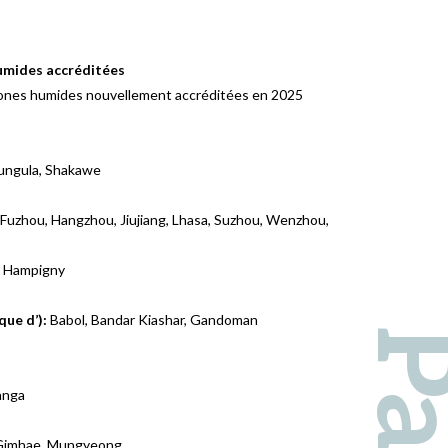
Humides accréditées
 zones humides nouvellement accréditées en 2025
ungula, Shakawe
 Fuzhou, Hangzhou, Jiujiang, Lhasa, Suzhou, Wenzhou,
s, Hampigny
que d’):
Babol, Bandar Kiashar, Gandoman
anga
Gimhae, Mungyeong