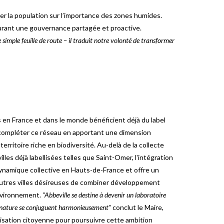
uer la population sur l’importance des zones humides.
assurant une gouvernance partagée et proactive.
 simple feuille de route – il traduit notre volonté de transformer
es en France et dans le monde bénéficient déjà du label
 compléter ce réseau en apportant une dimension
rritoire riche en biodiversité. Au-delà de la collecte
lles déjà labellisées telles que Saint-Omer, l'intégration
dynamique collective en Hauts-de-France et offre un
autres villes désireuses de combiner développement
environnement.
"Abbeville se destine à devenir un laboratoire
a nature se conjuguent harmonieusement"
conclut le Maire,
ilisation citoyenne pour poursuivre cette ambition