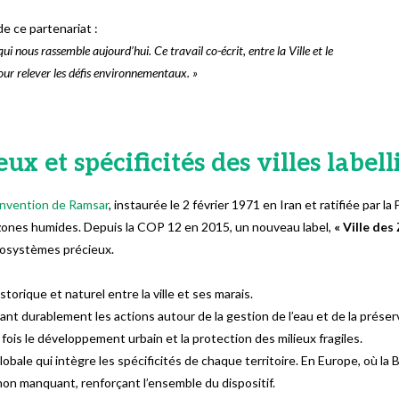
de ce partenariat :
qui nous rassemble aujourd’hui. Ce travail co-écrit, entre la Ville et le
ur relever les défis environnementaux. »
x et spécificités des villes labell
vention de Ramsar
, instaurée le 2 février 1971 en Iran et ratifiée par la
es zones humides. Depuis la COP 12 en 2015, un nouveau label,
« Ville de
écosystèmes précieux.
torique et naturel entre la ville et ses marais.
ant durablement les actions autour de la gestion de l’eau et de la préser
 fois le développement urbain et la protection des milieux fragiles.
globale qui intègre les spécificités de chaque territoire. En Europe, où l
non manquant, renforçant l’ensemble du dispositif.