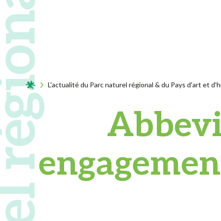
Acceuil
L'actualité du Parc naturel régional & du Pays d'art et d'h
Abbevil
engagement