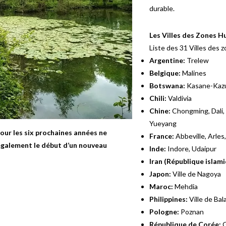
durable.
Les Villes des Zones 
Liste des 31 Villes des
Argentine:
Trelew
Belgique:
Malines
Botswana:
Kasane-Kaz
Chili:
Valdivia
Chine:
Chongming, Dali,
Yueyang
pour les six prochaines années ne
France:
Abbeville, Arle
également le début d’un nouveau
Inde:
Indore, Udaipur
Iran (République islami
Japon:
Ville de Nagoya
Maroc:
Mehdia
Philippines:
Ville de Bal
Pologne:
Poznan
République de Corée: