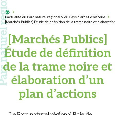
 naturel régional
Acceuil
L'actualité du Parc naturel régional & du Pays d'art et d'histoire
[Marchés Publics] Étude de définition de la trame noire et élaboration
[Marchés Publics]
Étude de définition
de la trame noire et
élaboration d’un
plan d’actions
Le Parc naturel régional Baie de