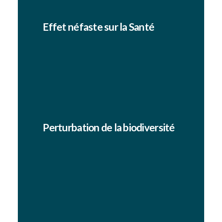
Effet néfaste sur la Santé
L’altération du cycle jour/nuit diminue la
quantité et la qualité de notre sommeil. En
effet, la lumière à courte longueur d’onde
(lumière blanche bleutée de LED standard)
impacte notre cycle circadien.
Perturbation de la biodiversité
Effet d’éblouissement, lésion des yeux non
adaptés, effets attractifs ou répulsifs de la
lumière, etc. : l’éclairage nocturne a une
incidence forte sur la biodiversité. D’autant
plus que 64% des invertébrés et 28% des
vertébrés sont des animaux nocturnes ou
crépusculaires (Sordello, 2019). Cette