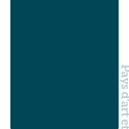
pression sur la biodiversité engendre ainsi
des dérèglements sur l’ensemble de
l’écosystème :
Modification du système proie-prédateur,
Perturbation des cycles de reproduction de
la faune et de la flore,
Perturbations des migrations…
De plus, la lumière à un effet barrière pour
certaines espèces et peut être
assimilable
Pays d'art et d'hi
à une infrastructure infranchissable
. La
notion de « trame noire » consiste à enrayer
cette fragmentation en constituant un
réseau écologique propice à la biodiversité
nocturne.
source : b2e.bzh