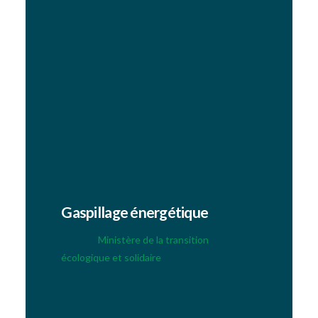
réseau écologique formé de réservoirs et
de corridors propices à la biodiversité
nocturne. On fait le point sur cette notion.
Les conséquences de la
pollution lumineuse
L’excès d’éclairage artificiel ne se limite pas à
la
privation de l’observation du ciel étoilé
(1/3 de l’humanité ne peut plus contempler
la Voie lactée). Il a également diverses
conséquences environnementales :
Gaspillage énergétique
Selon le
Ministère de la transition
écologique et solidaire
, l’éclairage public
correspond à 41 % de la consommation
d’électricité des communes et émet
annuellement 670 000 tonnes de CO2.