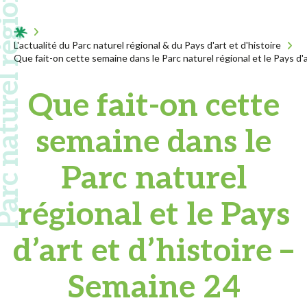
 naturel régional
Acceuil
L'actualité du Parc naturel régional & du Pays d'art et d'histoire
Que fait-on cette semaine dans le Parc naturel régional et le Pays d'a
Que fait-on cette
semaine dans le
Parc naturel
régional et le Pays
d’art et d’histoire –
Semaine 24