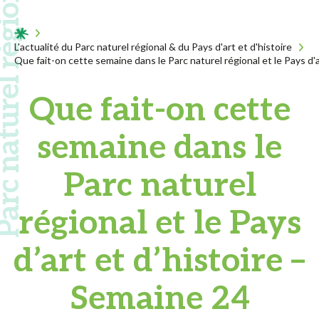
 naturel régional
Acceuil
L'actualité du Parc naturel régional & du Pays d'art et d'histoire
Que fait-on cette semaine dans le Parc naturel régional et le Pays d'a
Que fait-on cette
semaine dans le
Parc naturel
régional et le Pays
d’art et d’histoire –
Semaine 24