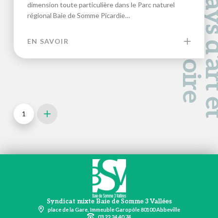
a
d
e
dimension toute particulière dans le Parc naturel
régional Baie de Somme Picardie…
EN SAVOIR
1
Next
Syndicat mixte Baie de Somme 3 Vallées
place de la Gare, Immeuble Garopôle 80100 Abbeville
03 22 24 40 74