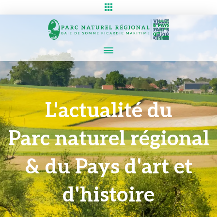
L'actualité du
Parc naturel régional
& du Pays d'art et
d'histoire