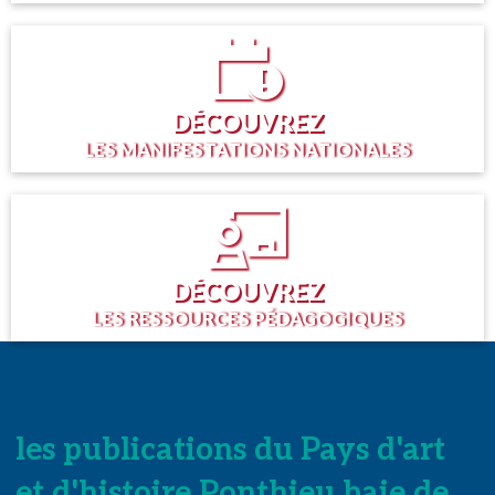
DÉCOUVREZ
LES MANIFESTATIONS NATIONALES
DÉCOUVREZ
LES RESSOURCES PÉDAGOGIQUES
les publications du Pays d'art
et d'histoire Ponthieu baie de