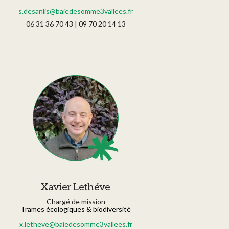
s.desanlis@baiedesomme3vallees.fr
06 31 36 70 43 | 09 70 20 14 13
Xavier Lethéve
Chargé de mission
Trames écologiques & biodiversité
x.letheve@baiedesomme3vallees.fr