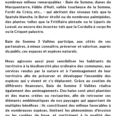
nombreux milieux remarquables - Baie de Somme, dunes du
Marquenterre, Hâble d'Ault, vallée tourbeuse de la Somme,
Forêt de Crécy, etc... - qui abritent des oiseaux tels que la
Spatule blanche, le Butor étoilé ou de nombreux palmipèdes,
des plantes telles que la Fritillaire pintade ou le Liparis de
Loesel, ou encore des insectes tels que la Cordulie à corps fin
ou le Criquet palustre.
Baie de Somme 3 Vallées participe, aux côtés de ses
partenaires, à mieux connaître, préserver et valoriser, auprès
du public, ces espaces et espèces naturels.
Nous agissons aussi pour sensibiliser les habitants du
territoire à la biodiversité plus ordinaire des communes, aux
services rendus par la nature et à l'aménagement de leur
territoire afin de préserver et développer l'ensemble des
espèces qui y vivent et s'y déplacent. Grâce au soutien de
différents financeurs, Baie de Somme 3 Vallées réalise
également des aménagements. Des haies sont ainsi plantées
et des mares créées ou restaurées, afin de retrouver ces
éléments emblématiques de nos paysages qui apportent de
multiples bénéfices : ils constituent des milieux favorables à
de nombreuses espèces, limitent les phénomènes d'érosion
ou les coulées de boue, et participent à la qualité des