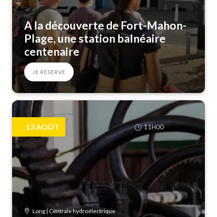
A la découverte de Fort-Mahon-
Plage, une station balnéaire
centenaire
JE RÉSERVE
13
AOÛT
11H00
Long | Centrale hydroélectrique