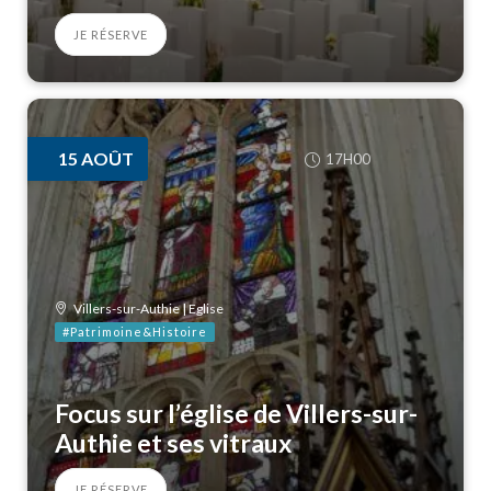
JE RÉSERVE
15
AOÛT
17H00
Villers-sur-Authie | Eglise
#Patrimoine&Histoire
Focus sur l’église de Villers-sur-
Authie et ses vitraux
JE RÉSERVE