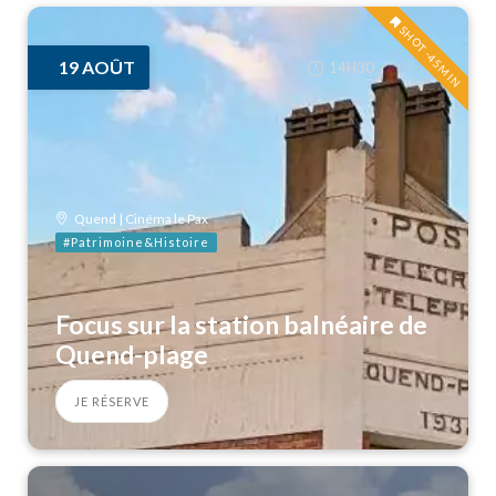
SHOT -45MIN
19
AOÛT
14H30
Quend | Cinéma le Pax
#Patrimoine&Histoire
Focus sur la station balnéaire de
Quend-plage
JE RÉSERVE