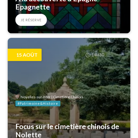
Epagnette
JE RÉSERVE
15
AOÛT
14H30
Noyelles-sur-Mer | Cimetière Chinois
#Patrimoine&Histoire
Focus sur le cimetière chinois de
Nolette