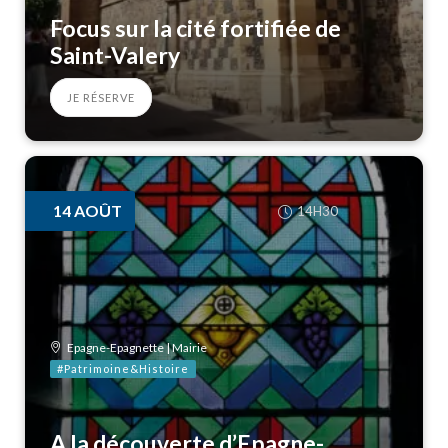
Focus sur la cité fortifiée de
Saint-Valery
JE RÉSERVE
14
AOÛT
14H30
Epagne-Epagnette | Mairie
#Patrimoine&Histoire
A la découverte d’Epagne-