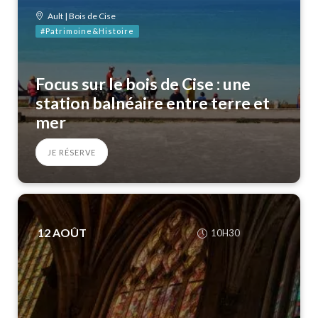
Ault | Bois de Cise
#Patrimoine&Histoire
Focus sur le bois de Cise : une
station balnéaire entre terre et
mer
JE RÉSERVE
12
AOÛT
10H30