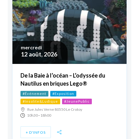
mercredi
12
août, 2026
De la Baie à l’océan – L’odyssée du
Nautilus en briques Lego®
#Événement
#Exposition
#Insolite&Ludique
#JeunePublic
Rue Jules Verne 80550 Le Crotoy
10h30
18h00
-
+ D'INFOS