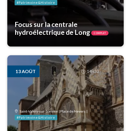
#Patrimoine&Histoire
Focus sur la centrale
hydroélectrique de Long
COMPLET
13
AOÛT
14H30
Saint-Valery-sur-Somme | Place de Nevers |
#Patrimoine&Histoire