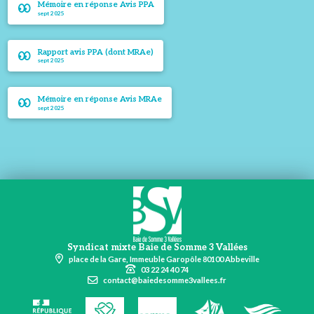
Mémoire en réponse Avis PPA
sept 2025
Rapport avis PPA (dont MRAe)
sept 2025
Mémoire en réponse Avis MRAe
sept 2025
Syndicat mixte Baie de Somme 3 Vallées
place de la Gare, Immeuble Garopôle 80100 Abbeville
03 22 24 40 74
contact@baiedesomme3vallees.fr