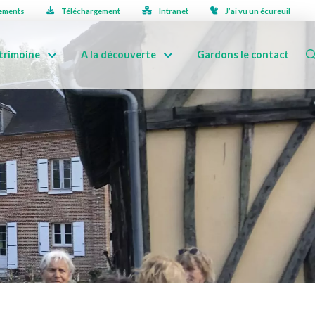
ements
Téléchargement
Intranet
J’ai vu un écureuil
trimoine
A la découverte
Gardons le contact