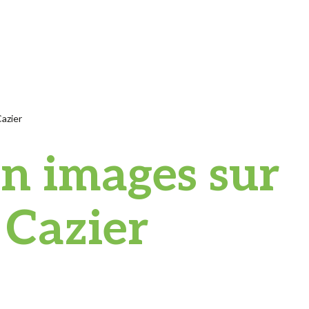
Cazier
en images sur
 Cazier