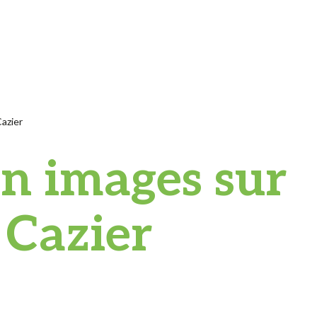
Cazier
en images sur
 Cazier