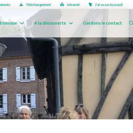
ements
Téléchargement
Intranet
J’ai vu un écureuil
trimoine
A la découverte
Gardons le contact