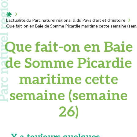
 naturel régional
Acceuil
L'actualité du Parc naturel régional & du Pays d'art et d'histoire
Que fait-on en Baie de Somme Picardie maritime cette semaine (sem
Que fait-on en Baie
de Somme Picardie
maritime cette
semaine (semaine
26)