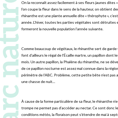
 naturel régional
On la reconnaît assez facilement à ses fleurs jaunes dites «
l’on coupe la fleur dans le sens de la hauteur, on obtient deu
rhinanthe est une plante annuelle dite « thérophyte », c’est
année. L’hiver, toutes les parties végétales sont détruites
formeront la nouvelle population l’année suivante.
Comme beaucoup de végétaux, le rhinanthe sert de garde-m
font d’ailleurs le régal de l’Écaille martre, un papillon dont 
mois. Un autre papillon, la Phalène du rhinanthe, ne se dév
de ce papillon nocturne est assez mal connue dans la région
périmètre de l’ABC. Problème, cette petite bête n’est pas at
une chasse de nuit…
À cause de la forme particulière de sa fleur, le rhinanthe n’e
trompe ne permet pas d’accéder au nectar. Ce sont donc le
conditions météo, la floraison peut s’étendre de mai à sep