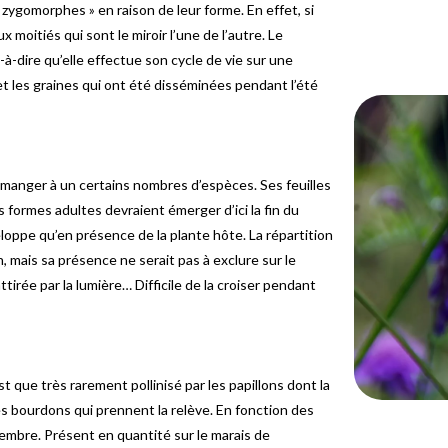
 zygomorphes » en raison de leur forme. En effet, si
x moitiés qui sont le miroir l’une de l’autre. Le
-à-dire qu’elle effectue son cycle de vie sur une
 et les graines qui ont été disséminées pendant l’été
anger à un certains nombres d’espèces. Ses feuilles
les formes adultes devraient émerger d’ici la fin du
eloppe qu’en présence de la plante hôte. La répartition
, mais sa présence ne serait pas à exclure sur le
tirée par la lumière… Difficile de la croiser pendant
st que très rarement pollinisé par les papillons dont la
s bourdons qui prennent la relève. En fonction des
tembre. Présent en quantité sur le marais de