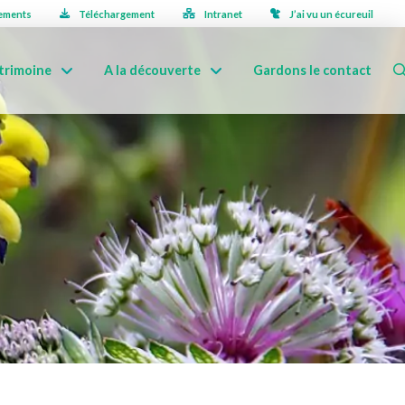
ements
Téléchargement
Intranet
J’ai vu un écureuil
trimoine
A la découverte
Gardons le contact