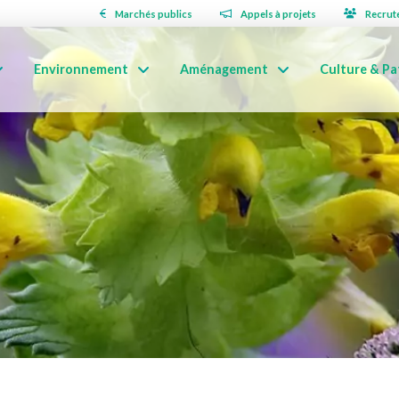
Marchés publics
Appels à projets
Recrut
Environnement
Aménagement
Culture & Pa