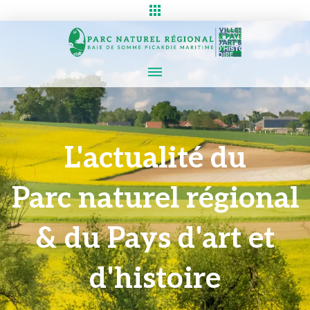
L'actualité du
Parc naturel régional
& du Pays d'art et
d'histoire