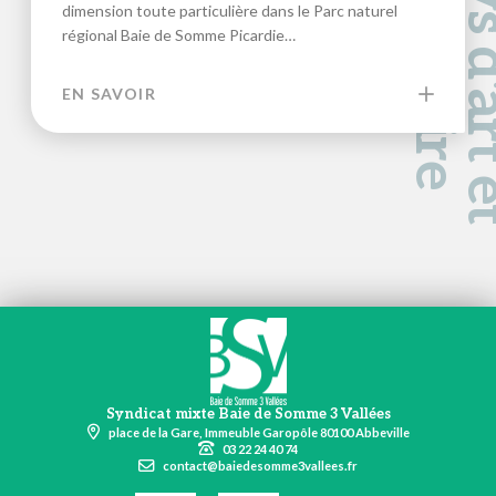
a
d
e
dimension toute particulière dans le Parc naturel
régional Baie de Somme Picardie…
EN SAVOIR
Syndicat mixte Baie de Somme 3 Vallées
place de la Gare, Immeuble Garopôle 80100 Abbeville
03 22 24 40 74
contact@baiedesomme3vallees.fr