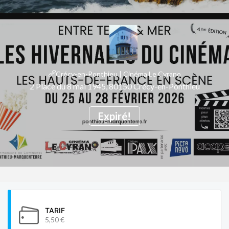
Crécy-en-Ponthieu | Cinéma Le Cyrano
2 Place du 8 mai 1945, 80150 Crécy-en-Ponthieu
Expiré!
TARIF
5,50 €