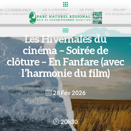
Les Hivernales du
cinéma – Soirée de
clôture – En Fanfare (avec
l’harmonie du film)
28 Fév 2026
20h30