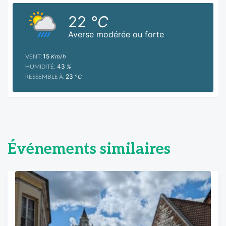
22
°C
Averse modérée ou forte
VENT:
15
Km/h
HUMIDITÉ:
43
%
RESSEMBLE À:
23
°C
Événements similaires