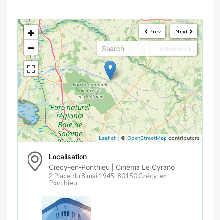
<!--
-->
+
Prev
Next
−
My Position
Leaflet
| ©
OpenStreetMap
contributors
Localisation
Crécy-en-Ponthieu | Cinéma Le Cyrano
2 Place du 8 mai 1945, 80150 Crécy-en-
Ponthieu