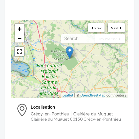
<!--
-->
+
Prev
Next
−
My Position
Leaflet
| ©
OpenStreetMap
contributors
Localisation
Crécy-en-Ponthieu | Clairière du Muguet
Clairière du Muguet 80150 Crécy-en-Ponthieu