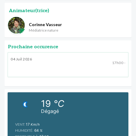
Animateur(trice)
Corinne Vasseur
Médiatrice nature
Prochaine occurence
04 Juil 2026
17h00 -
19
°C
Dégagé
VENT:
17
Km/h
HUMIDITÉ:
64
%