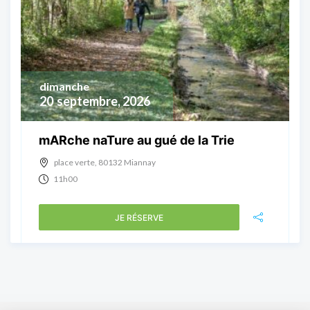
dimanche
20
septembre, 2026
mARche naTure au gué de la Trie
place verte, 80132 Miannay
11h00
JE RÉSERVE