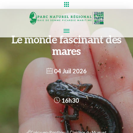
Le monde fascinant des
mares
04 Juil 2026
16h30
Crécy-en-Ponthieu | Clairière du Muguet