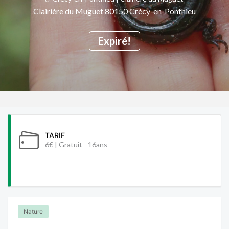
Clairière du Muguet 80150 Crécy-en-Ponthieu
Expiré!
TARIF
6€ | Gratuit - 16ans
Nature