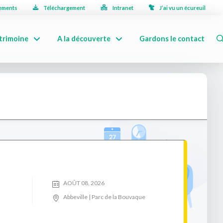
ements
Téléchargement
Intranet
J’ai vu un écureuil
trimoine
A la découverte
Gardons le contact
AOÛT 08, 2026
Abbeville | Parc de la Bouvaque