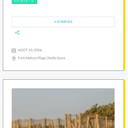
EN VEDETTE
+ D'INFOS
AOÛT 10, 2026
Fort-Mahon-Plage | Belle Dune