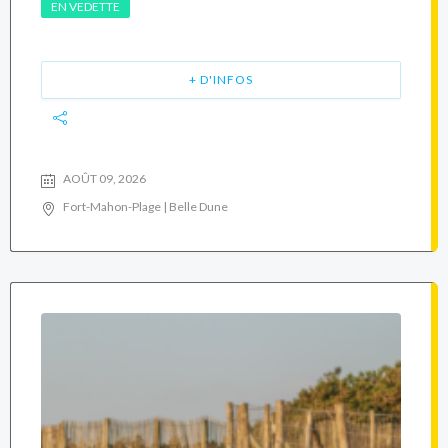
EN VEDETTE
+ D'INFOS
AOÛT 09, 2026
Fort-Mahon-Plage | Belle Dune