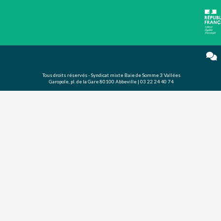
Tous droits réservés - Syndicat mixte Baie de Somme 3 Vallées
Garopole, pl. de la Gare 80100 Abbeville | 03 22 24 40 74