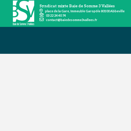
Syndicat mixte Baie de Somme 3 Vallées
place de la Gare, Immeuble Garopôle 80100 Abbeville
03 22 24 40 74
contact@baiedesomme3vallees.fr