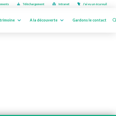
ements
Téléchargement
Intranet
J’ai vu un écureuil
trimoine
A la découverte
Gardons le contact