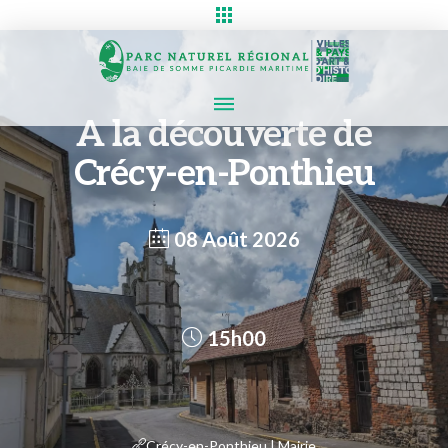
A la découverte de
Crécy-en-Ponthieu
08 Août 2026
15h00
Crécy-en-Ponthieu | Mairie