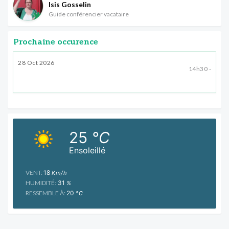
Isis Gosselin
Guide conférencier vacataire
Prochaine occurence
28 Oct 2026
14h30 -
25
°C
Ensoleillé
VENT:
18
Km/h
HUMIDITÉ:
31
%
RESSEMBLE À:
20
°C