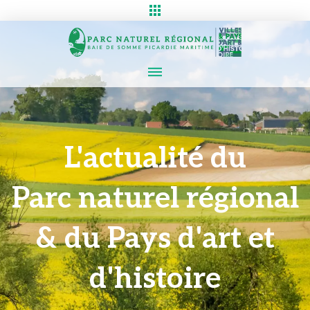
L'actualité du
Parc naturel régional
& du Pays d'art et
d'histoire