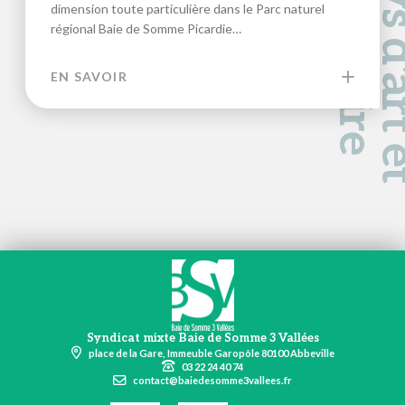
a
d
e
dimension toute particulière dans le Parc naturel
régional Baie de Somme Picardie…
EN SAVOIR
Syndicat mixte Baie de Somme 3 Vallées
place de la Gare, Immeuble Garopôle 80100 Abbeville
03 22 24 40 74
contact@baiedesomme3vallees.fr