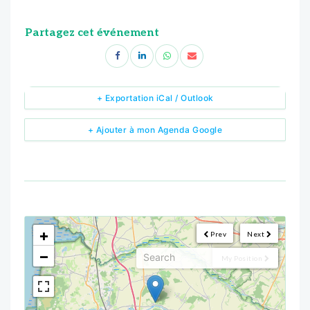
Partagez cet événement
+ Exportation iCal / Outlook
+ Ajouter à mon Agenda Google
<!--
-->
+
Prev
Next
−
My Position