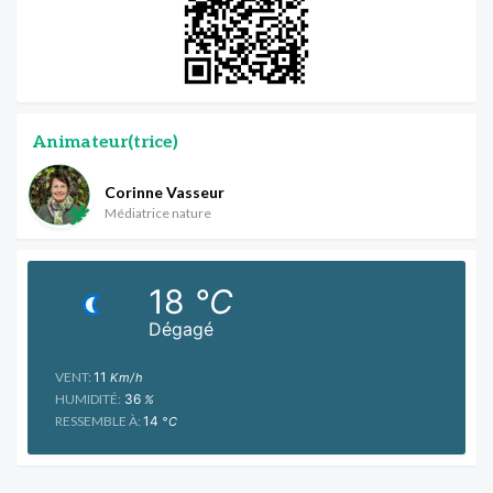
Animateur(trice)
Corinne Vasseur
Médiatrice nature
18
°C
Dégagé
VENT:
11
Km/h
HUMIDITÉ:
36
%
RESSEMBLE À:
14
°C