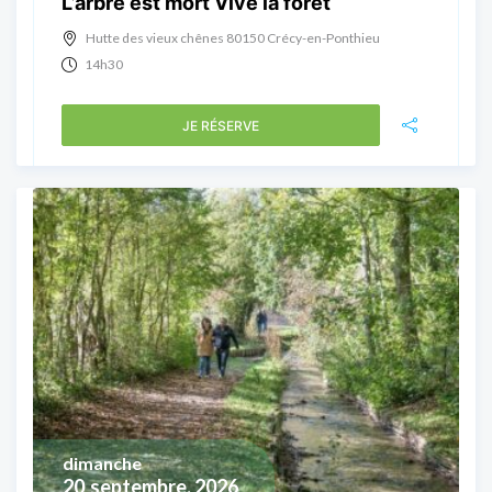
L’arbre est mort Vive la forêt
Hutte des vieux chênes 80150 Crécy-en-Ponthieu
14h30
JE RÉSERVE
dimanche
20
septembre, 2026