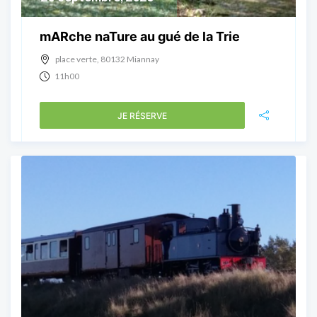
mARche naTure au gué de la Trie
place verte, 80132 Miannay
11h00
JE RÉSERVE