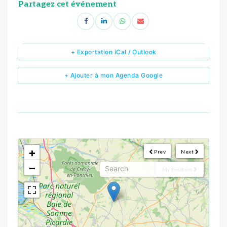
Partagez cet événement
+ Exportation iCal / Outlook
+ Ajouter à mon Agenda Google
<!--
-->
+
Prev
Next
−
My Position