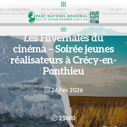
Les Hivernales du
cinéma – Soirée jeunes
réalisateurs à Crécy-en-
Ponthieu
26 Fév 2026
21h00