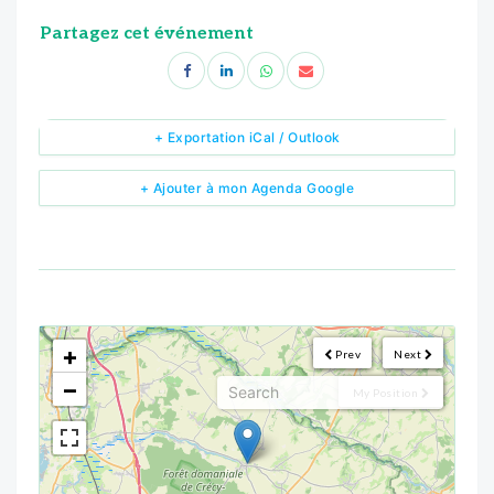
Partagez cet événement
+ Exportation iCal / Outlook
+ Ajouter à mon Agenda Google
<!--
-->
+
Prev
Next
−
My Position