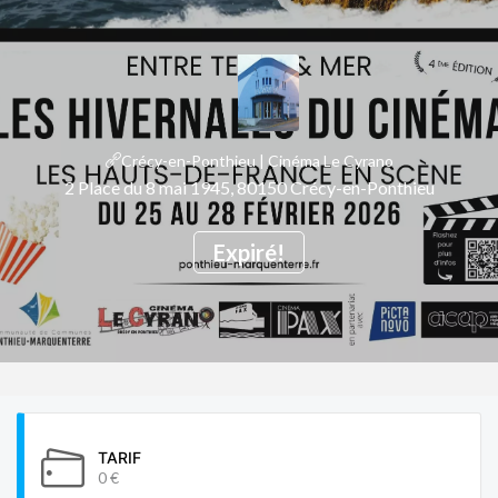
Crécy-en-Ponthieu | Cinéma Le Cyrano
2 Place du 8 mai 1945, 80150 Crécy-en-Ponthieu
Expiré!
TARIF
0 €