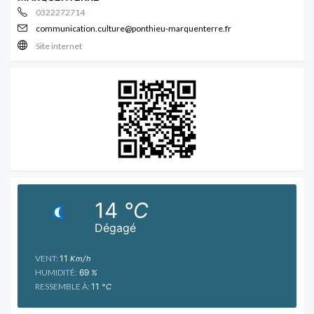
0322272714
communication.culture@ponthieu-marquenterre.fr
Site internet
14
°C
Dégagé
VENT:
11
Km/h
HUMIDITÉ:
69
%
RESSEMBLE À:
11
°C