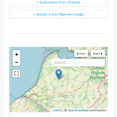
+ Exportation iCal / Outlook
+ Ajouter à mon Agenda Google
<!--
-->
+
Prev
Next
−
My Position
Leaflet
| ©
OpenStreetMap
contributors