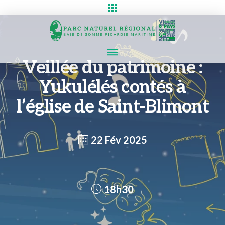
Veillée du patrimoine :
Yukulélés contés à
l’église de Saint-Blimont
22 Fév 2025
18h30