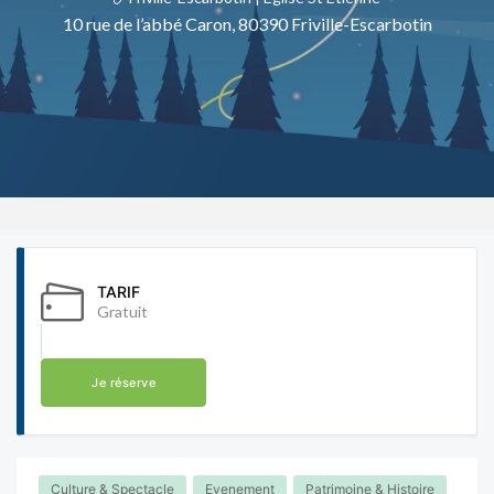
10 rue de l’abbé Caron, 80390 Friville-Escarbotin
TARIF
Gratuit
Je réserve
Culture & Spectacle
Evenement
Patrimoine & Histoire