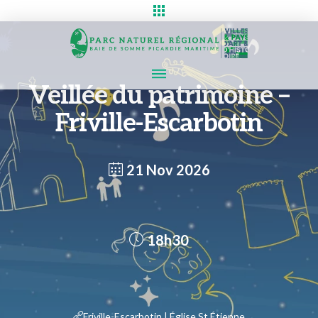
Veillée du patrimoine –
Friville-Escarbotin
21 Nov 2026
18h30
Friville-Escarbotin | Église St Étienne