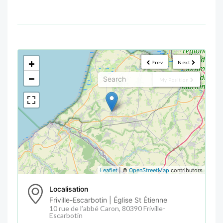
<!--
-->
+
Prev
Next
−
My Position
Leaflet
| ©
OpenStreetMap
contributors
Localisation
Friville-Escarbotin | Église St Étienne
10 rue de l’abbé Caron, 80390 Friville-
Escarbotin