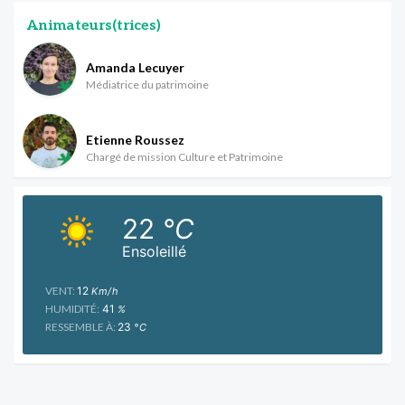
Animateurs(trices)
Amanda Lecuyer
Médiatrice du patrimoine
Etienne Roussez
Chargé de mission Culture et Patrimoine
22
°C
Ensoleillé
VENT:
12
Km/h
HUMIDITÉ:
41
%
RESSEMBLE À:
23
°C