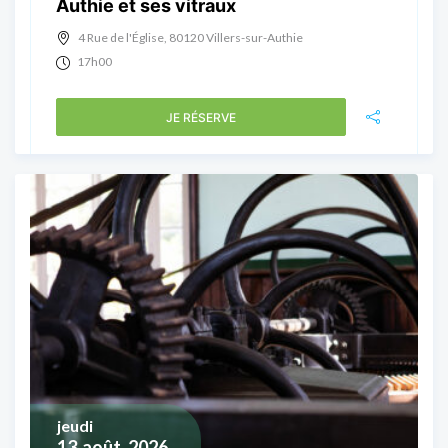
Authie et ses vitraux
4 Rue de l'Église, 80120 Villers-sur-Authie
17h00
JE RÉSERVE
jeudi
13
août, 2026