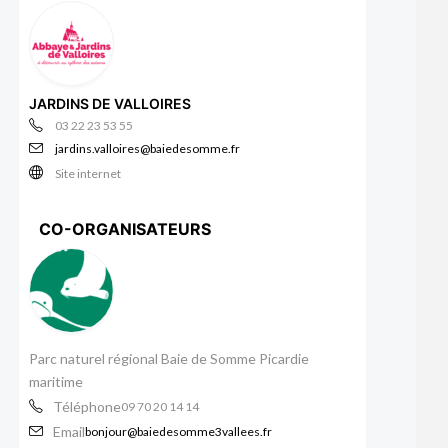
JARDINS DE VALLOIRES
03 22 23 53 55
jardins.valloires@baiedesomme.fr
Site internet
CO-ORGANISATEURS
Parc naturel régional Baie de Somme Picardie
maritime
Téléphone
09 70 20 14 14
Email
bonjour@baiedesomme3vallees.fr