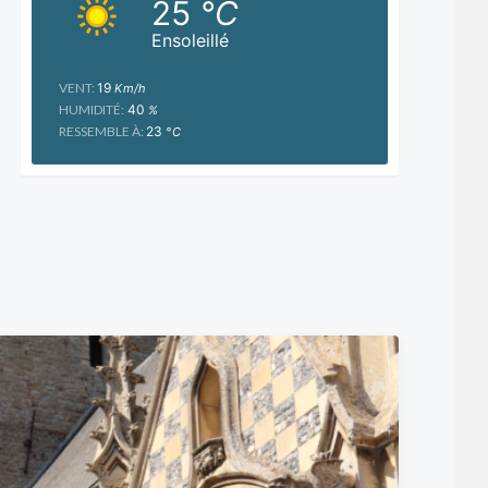
25
°C
Ensoleillé
VENT:
19
Km/h
HUMIDITÉ:
40
%
RESSEMBLE À:
23
°C