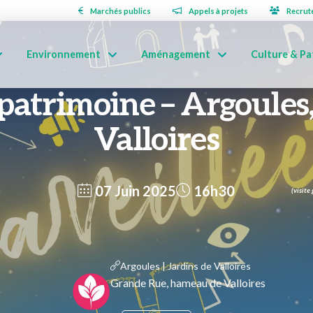
Marchés publics
Appels à projets
Recrut
Environnement
Aménagement
Culture & Pa
 patrimoine – Argoules,
Valloires
07 Juin 2025
16h30
(visite
Argoules | Jardins de Valloires
Grande Rue, hameau de Valloires