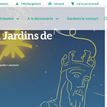
ements
Téléchargement
Intranet
J’ai vu un écureuil
trimoine
A la découverte
Gardons le contact
 Jardins de
 guidée + spectacle)