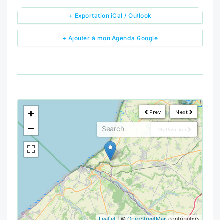
+ Exportation iCal / Outlook
+ Ajouter à mon Agenda Google
<!--
-->
+
Prev
Next
−
My Position
Leaflet
| ©
OpenStreetMap
contributors