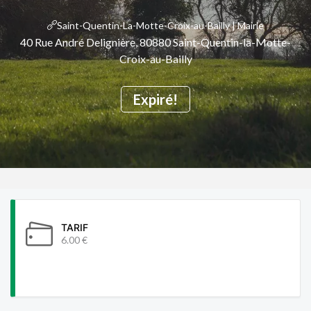
Saint-Quentin-La-Motte-Croix-au-Bailly | Mairie
40 Rue André Delignière, 80880 Saint-Quentin-la-Motte-
Croix-au-Bailly
Expiré!
TARIF
6.00 €