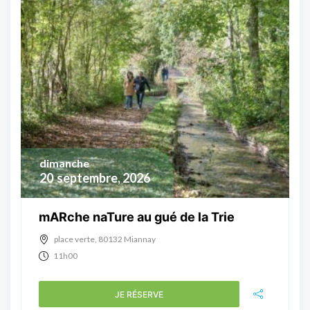
dimanche
20
septembre, 2026
mARche naTure au gué de la Trie
place verte, 80132 Miannay
11h00
JE RÉSERVE