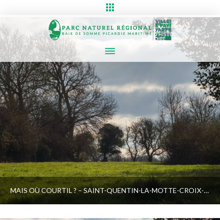
MAIS OÙ COURTIL ? – SAINT-QUENTIN-LA-MOTTE-CROIX-AU-BAILLY