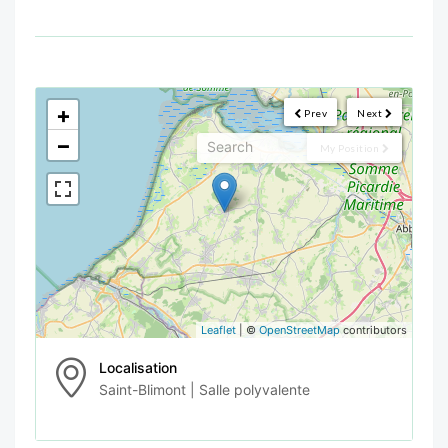
<!--
-->
+
Prev
Next
−
My Position
Leaflet
| ©
OpenStreetMap
contributors
Localisation
Saint-Blimont | Salle polyvalente