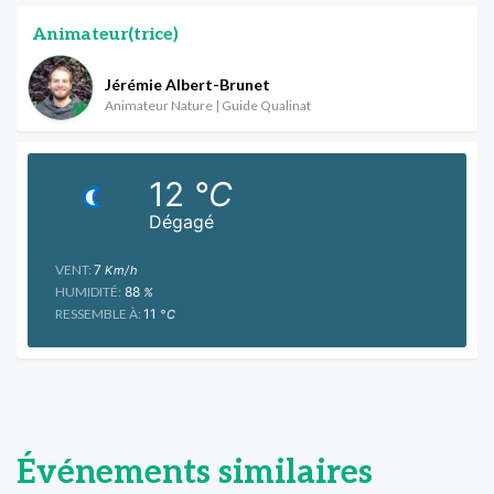
Animateur(trice)
Jérémie Albert-Brunet
Animateur Nature | Guide Qualinat
12
°C
Dégagé
VENT:
7
Km/h
HUMIDITÉ:
88
%
RESSEMBLE À:
11
°C
Événements similaires