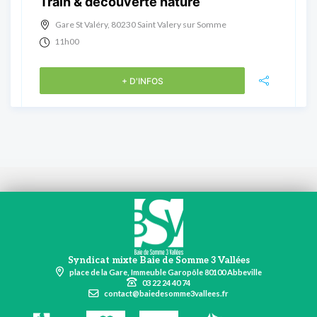
Train & découverte nature
Gare St Valéry, 80230 Saint Valery sur Somme
11h00
+ D'INFOS
Syndicat mixte Baie de Somme 3 Vallées
place de la Gare, Immeuble Garopôle 80100 Abbeville
03 22 24 40 74
contact@baiedesomme3vallees.fr