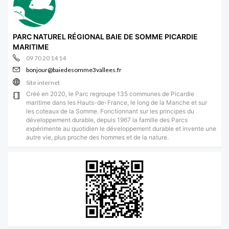
PARC NATUREL RÉGIONAL BAIE DE SOMME PICARDIE
MARITIME
09 70 20 14 14
bonjour@baiedesomme3vallees.fr
Site internet
Créé en 2020, le Parc regroupe 135 communes de Picardie
maritime dans les Hauts-de-France, le long de la Manche et sur
les coteaux de la Somme. Fonctionnant sur les principes du
développement durable, depuis 1967 la famille des Parcs
expérimente au quotidien le développement durable et invente une
autre vie, plus proche des hommes et de la nature.