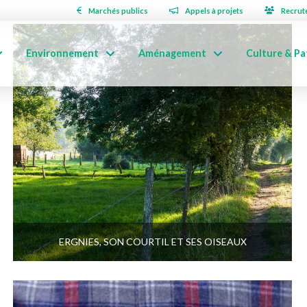
Marchés publics
Appels à projets
Recrut
Environnement
Aménagement
Culture & Pa
ERGNIES, SON COURTIL ET SES OISEAUX