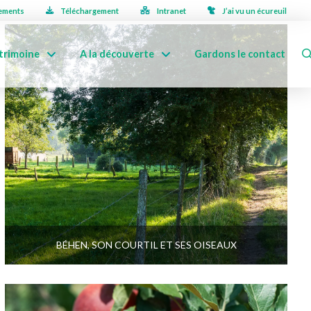
ements
Téléchargement
Intranet
J’ai vu un écureuil
trimoine
A la découverte
Gardons le contact
BÉHEN, SON COURTIL ET SES OISEAUX