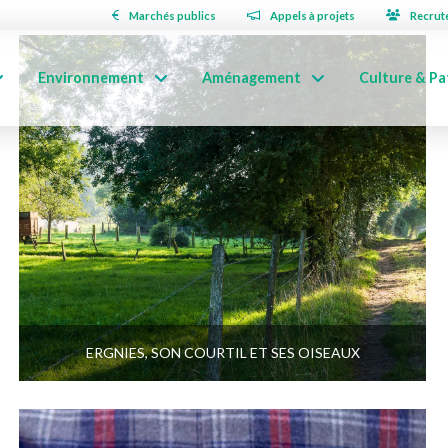
Marchés publics
Appels à projets
Recrut
Environnement
Aménagement
Culture & Pa
ERGNIES, SON COURTIL ET SES OISEAUX