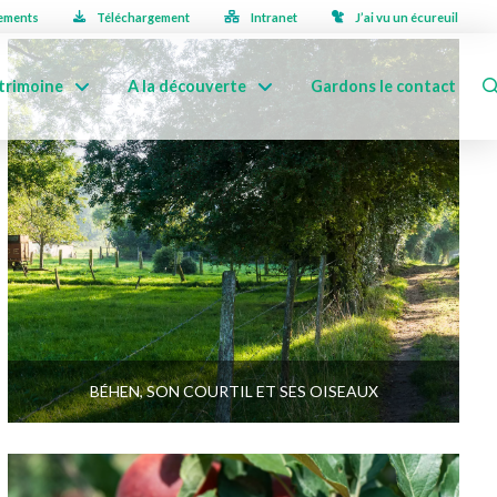
ements
Téléchargement
Intranet
J’ai vu un écureuil
trimoine
A la découverte
Gardons le contact
BÉHEN, SON COURTIL ET SES OISEAUX