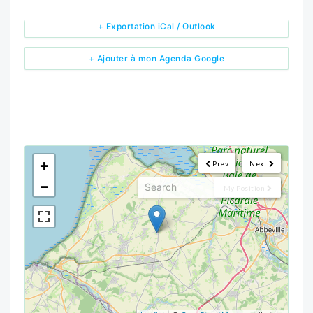
+ Exportation iCal / Outlook
+ Ajouter à mon Agenda Google
<!--
-->
+
Prev
Next
−
My Position