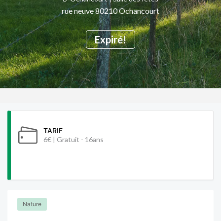
rue neuve 80210 Ochancourt
Expiré!
TARIF
6€ | Gratuit - 16ans
Nature