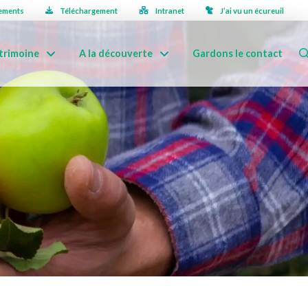
ements
Téléchargement
Intranet
J’ai vu un écureuil
trimoine
A la découverte
Gardons le contact