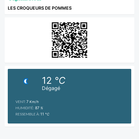
LES CROQUEURS DE POMMES
12
°C
Dégagé
VENT:
7
Km/h
HUMIDITÉ:
87
%
RESSEMBLE À:
11
°C