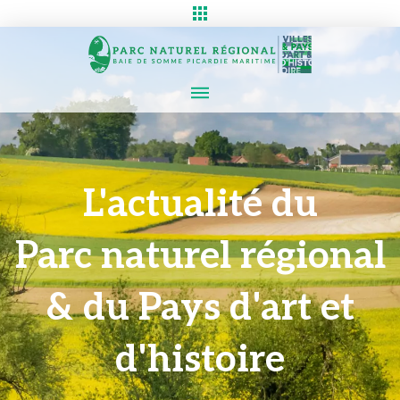
L'actualité du
Parc naturel régional
& du Pays d'art et
d'histoire