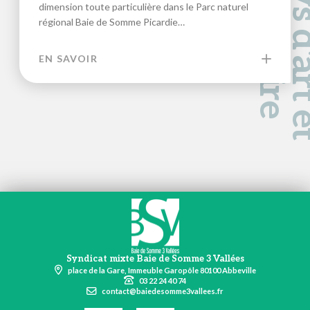
a
d
e
dimension toute particulière dans le Parc naturel
régional Baie de Somme Picardie…
EN SAVOIR
Syndicat mixte Baie de Somme 3 Vallées
place de la Gare, Immeuble Garopôle 80100 Abbeville
03 22 24 40 74
contact@baiedesomme3vallees.fr