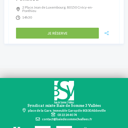
2 Place Jean de Luxembourg, 80150 Crécy-en-
Ponthieu
14h30
JE RÉSERVE
Syndicat mixte Baie de Somme 3 Vallées
place de la Gare, Immeuble Garopôle 80100 Abbeville
03 22 24 40 74
contact@baiedesomme3vallees.fr