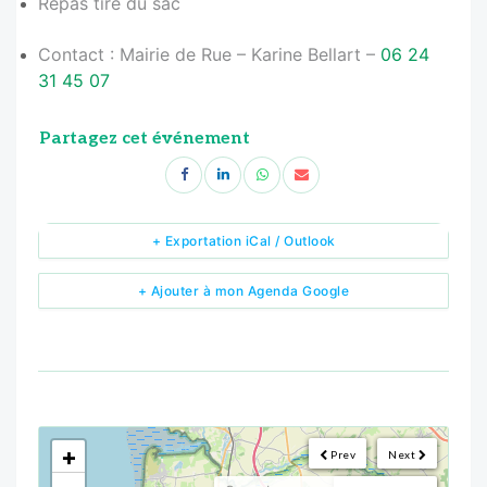
Repas tiré du sac
Contact : Mairie de Rue – Karine Bellart –
06 24
31 45 07
Partagez cet événement
+ Exportation iCal / Outlook
+ Ajouter à mon Agenda Google
<!--
-->
+
Prev
Next