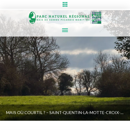
MAIS OÙ COURTIL ? – SAINT-QUENTIN-LA-MOTTE-CROIX-AU-BAILLY