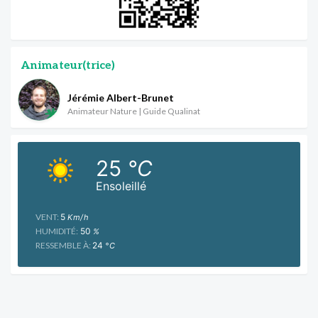
Animateur(trice)
Jérémie Albert-Brunet
Animateur Nature | Guide Qualinat
25
°C
Ensoleillé
VENT:
5
Km/h
HUMIDITÉ:
50
%
RESSEMBLE À:
24
°C