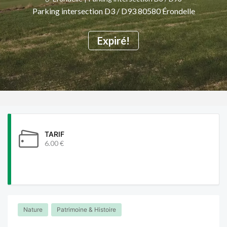
Parking intersection D3 / D93 80580 Érondelle
Expiré!
TARIF
6.00 €
Nature
Patrimoine & Histoire