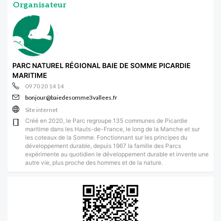
Organisateur
PARC NATUREL RÉGIONAL BAIE DE SOMME PICARDIE
MARITIME
09 70 20 14 14
bonjour@baiedesomme3vallees.fr
Site internet
Créé en 2020, le Parc regroupe 135 communes de Picardie
maritime dans les Hauts-de-France, le long de la Manche et sur
les coteaux de la Somme. Fonctionnant sur les principes du
développement durable, depuis 1967 la famille des Parcs
expérimente au quotidien le développement durable et invente une
autre vie, plus proche des hommes et de la nature.