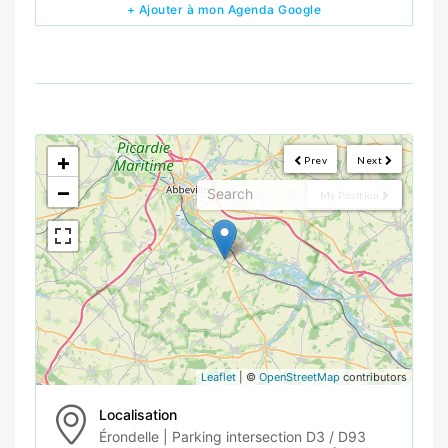
+ Ajouter à mon Agenda Google
<!--
-->
+
Prev
Next
−
My Position
Leaflet
| ©
OpenStreetMap
contributors
Localisation
Érondelle | Parking intersection D3 / D93