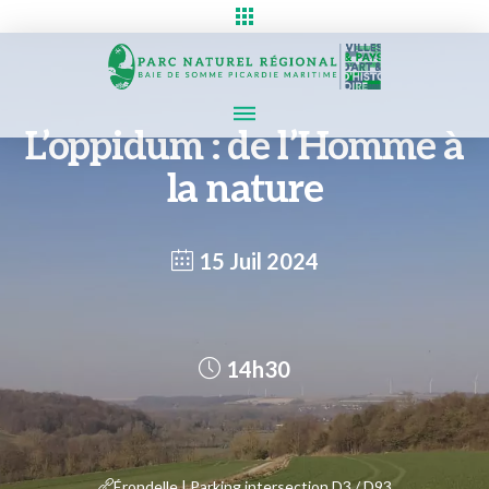
L’oppidum : de l’Homme à
la nature
15 Juil 2024
14h30
Érondelle | Parking intersection D3 / D93