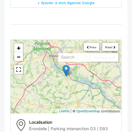
+ Ajouter à mon Agenda Google
<!--
-->
+
Prev
Next
−
My Position
Leaflet
| ©
OpenStreetMap
contributors
Localisation
Érondelle | Parking intersection D3 / D93