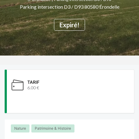
Parking intersection D3 / D93 80580 Érondelle
Expiré!
TARIF
6.00 €
Nature
Patrimoine & Histoire