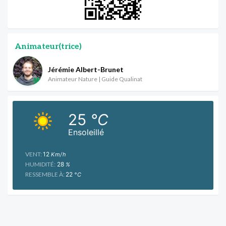
Animateur(trice)
Jérémie Albert-Brunet
Animateur Nature | Guide Qualinat
25
°C
Ensoleillé
VENT:
12
Km/h
HUMIDITÉ:
28
%
RESSEMBLE À:
22
°C