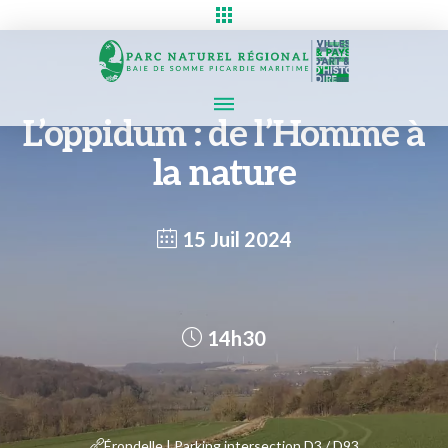
L’oppidum : de l’Homme à
la nature
15 Juil 2024
14h30
Érondelle | Parking intersection D3 / D93