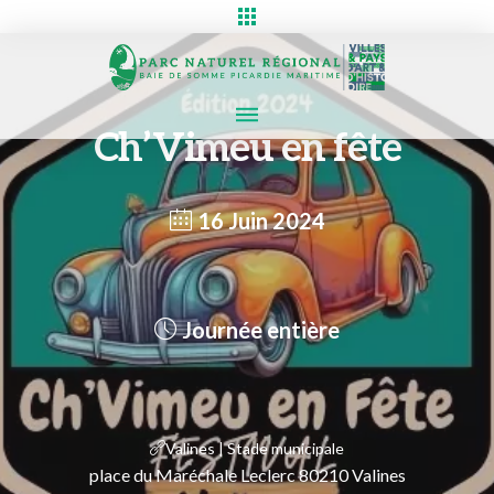
Ch’Vimeu en fête
16 Juin 2024
Journée entière
Valines | Stade municipale
place du Maréchale Leclerc 80210 Valines