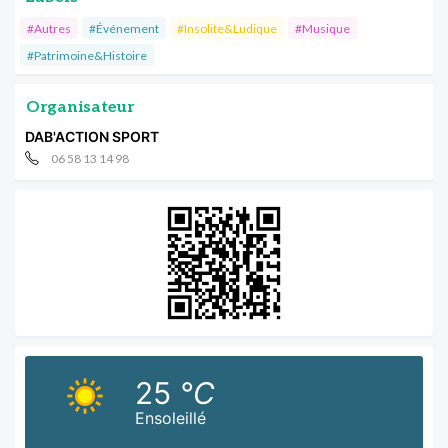
#Autres
#Événement
#Insolite&Ludique
#Musique
#Patrimoine&Histoire
Organisateur
DAB'ACTION SPORT
06 58 13 14 98
25
°C
Ensoleillé