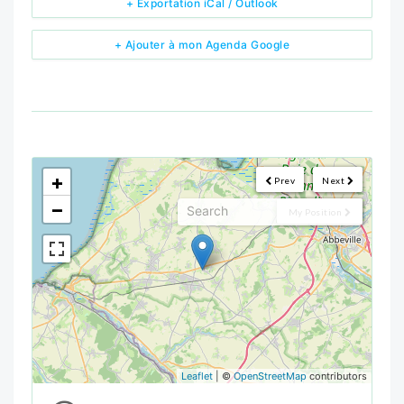
+ Exportation iCal / Outlook
+ Ajouter à mon Agenda Google
<!--
-->
+
Prev
Next
−
My Position
Leaflet
| ©
OpenStreetMap
contributors