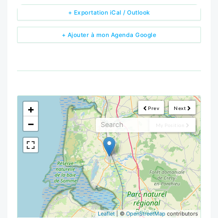
+ Exportation iCal / Outlook
+ Ajouter à mon Agenda Google
<!--
-->
+
Prev
Next
−
My Position
Leaflet
| ©
OpenStreetMap
contributors